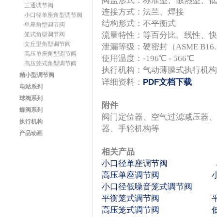
阀盖形式：标准型、散热型、低
三通调节阀
连接方式：法兰、焊接
小口径单座角型调节阀
结构形式：不平衡式
单座角型调节阀
流量特性：等百分比、线性、快
笼式角型调节阀
文丘里角型调节阀
泄漏等级：硬密封（ASME B16.10
高压单座角型调节阀
使用温度：-196℃ - 566℃
高压笼式角型调节阀
执行机构：气动薄膜式执行机构
精小型调节阀
详细资料：
PDF文档下载
电站系列
球阀系列
附件
蝶阀系列
阀门定位器、空气过滤减压器、
执行机构
器、手轮机构等
产品动画
相关产品
小口径单座调节阀
高压单座调节阀
小口径低噪音笼式调节阀
平衡笼式调节阀
高压笼式调节阀