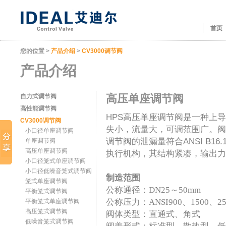
首页
您的位置 >
产品介绍
>
CV3000调节阀
产品介绍
高压单座调节阀
自力式调节阀
高性能调节阀
HPS高压单座调节阀是一种上
CV3000调节阀
失小，流量大，可调范围广。阀
小口径单座调节阀
调节阀的泄漏量符合ANSI B1
单座调节阀
高压单座调节阀
执行机构，其结构紧凑，输出力大。
小口径笼式单座调节阀
小口径低噪音笼式调节阀
制造范围
笼式单座调节阀
公称通径：DN25～50mm
平衡笼式调节阀
公称压力：ANSI900、1500、25
平衡笼式单座调节阀
高压笼式调节阀
阀体类型：直通式、角式
低噪音笼式调节阀